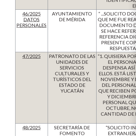
E
46/2025
AYUNTAMIENTO
“ ...SOLICITO
DATOS
DE MÉRIDA
QUE ME FUE REAL
PERSONALES
DOCUMENTO DO
SE HACE REFER
REFERENCIA DI
PRESENTE COPI
RESPUESTA
47/2025
PATRONATO DE LAS
“1. QUISIERA P
UNIDADES DE
EL PERSONA
SERVICIOS
DESPENSA AS
CULTURALES Y
ELLOS. ESTÁ LI
TURÍSTICOS DEL
NOVIEMBRE Y D
ESTADO DE
DEL PERSONAL
YUCATÁN
QUE RECIBEN P
Y DICIEMBRE
PERSONAL QU
OCTUBRE, N
CANTIDAD DE 
48/2025
SECRETARÍA DE
“SOLICITO 
FOMENTO
EXTRANJERA