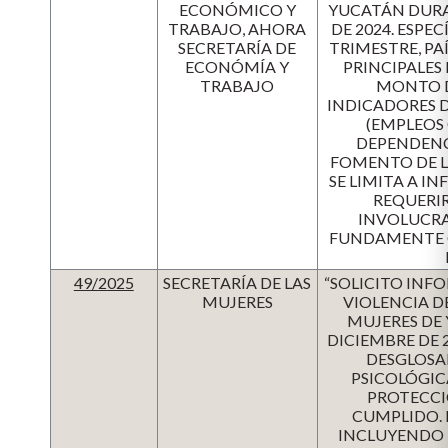
ECONÓMICO Y
YUCATÁN DURAN
TRABAJO, AHORA
DE 2024. ESP
SECRETARÍA DE
TRIMESTRE, PA
ECONÓMÍA Y
PRINCIPALES
TRABAJO
MONTO D
INDICADORES 
(EMPLEOS 
DEPENDENC
FOMENTO DE LA
SE LIMITA A I
REQUERIR
INVOLUCRAD
FUNDAMENTE CO
49/2025
SECRETARÍA DE LAS
“SOLICITO INF
MUJERES
VIOLENCIA DE
MUJERES DE 
DICIEMBRE DE 
DESGLOSAD
PSICOLÓGIC
PROTECCI
CUMPLIDO. 
INCLUYENDO M