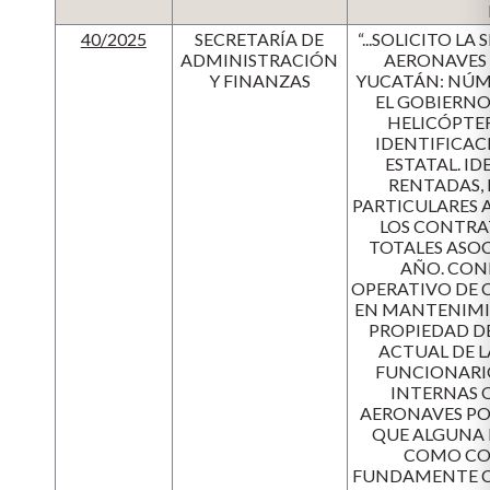
40/2025
SECRETARÍA DE
“...SOLICITO 
ADMINISTRACIÓN
AERONAVES 
Y FINANZAS
YUCATÁN: NÚM
EL GOBIERNO
HELICÓPTER
IDENTIFICAC
ESTATAL. I
RENTADAS, 
PARTICULARES 
LOS CONTRA
TOTALES ASO
AÑO. CON
OPERATIVO DE C
EN MANTENIMIE
PROPIEDAD DE
ACTUAL DE L
FUNCIONARIOS
INTERNAS O
AERONAVES POR
QUE ALGUNA 
COMO CON
FUNDAMENTE C