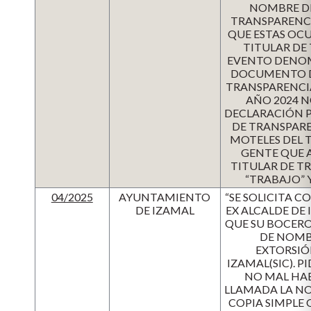
NOMBRE DE
TRANSPARENCI
QUE ESTAS OC
TITULAR DE
EVENTO DENOM
DOCUMENTO DI
TRANSPARENCIA
AÑO 2024 N
DECLARACIÓN P
DE TRANSPAR
MOTELES DEL 
GENTE QUE A
TITULAR DE T
“TRABAJO” 
04/2025
AYUNTAMIENTO
“SE SOLICITA C
DE IZAMAL
EX ALCALDE DE 
QUE SU BOCERO
DE NOMB
EXTORSIÓ
IZAMAL(SIC). 
NO MAL HAB
LLAMADA LA NOT
COPIA SIMPLE 