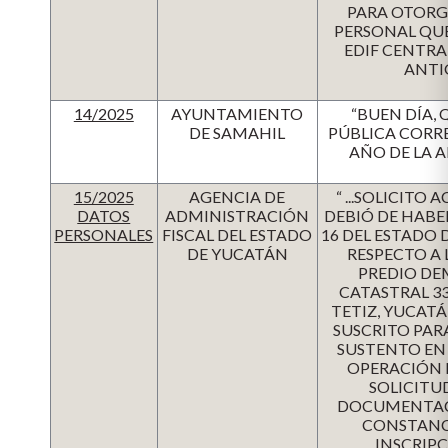
PARA OTORGA
PERSONAL QUE
EDIF CENTRA
ANTI
14/2025
AYUNTAMIENTO
“BUEN DÍA,
DE SAMAHIL
PÚBLICA CORR
AÑO DE LA 
15/2025
AGENCIA DE
“ ...SOLICITO
DATOS
ADMINISTRACIÓN
DEBIÓ DE HABE
PERSONALES
FISCAL DEL ESTADO
16 DEL ESTADO 
DE YUCATÁN
RESPECTO A
PREDIO DE
CATASTRAL 33
TETIZ, YUCAT
SUSCRITO PAR
SUSTENTO EN 
OPERACIÓN D
SOLICITU
DOCUMENTACIÓ
CONSTANCI
INSCRIPC