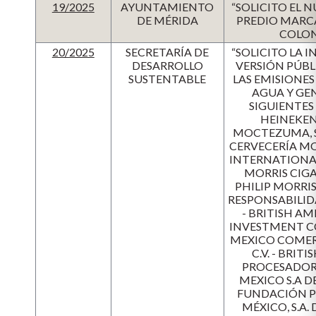
19/2025
AYUNTAMIENTO
“SOLICITO EL 
DE MÉRIDA
PREDIO MARCA
COLON
20/2025
SECRETARÍA DE
“SOLICITO LA
DESARROLLO
VERSIÓN PÚBL
SUSTENTABLE
LAS EMISIONES
AGUA Y GEN
SIGUIENTES 
HEINEKEN
MOCTEZUMA, S.
CERVECERÍA MODE
INTERNATIONAL I
MORRIS CIGAT
PHILIP MORRI
RESPONSABILIDA
- BRITISH AM
INVESTMENT C
MEXICO COMERCI
C.V. - BRIT
PROCESADORA 
MEXICO S.A DE 
FUNDACIÓN PURI
MÉXICO, S.A. D