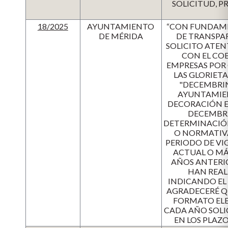
SOLICITUD, P
18/2025
AYUNTAMIENTO
“CON FUNDAME
DE MÉRIDA
DE TRANSPAR
SOLICITO ATEN
CON EL CO
EMPRESAS POR
LAS GLORIET
"DECEMBRIN
AYUNTAMIEN
DECORACIÓN E
DECEMBRI
DETERMINACIÓN
O NORMATIVA
PERIODO DE VI
ACTUAL O MÁS
AÑOS ANTERIOR
HAN REAL
INDICANDO EL
AGRADECERÉ Q
FORMATO ELE
CADA AÑO SOLI
EN LOS PLAZ