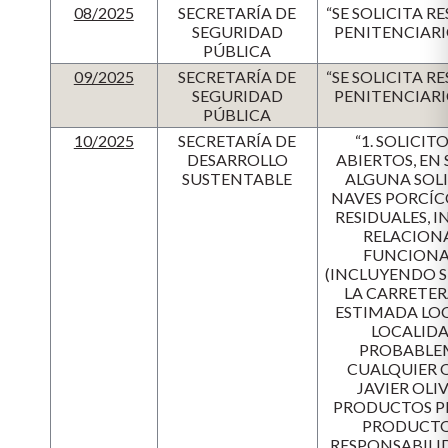
08/2025
SECRETARÍA DE
“SE SOLICITA 
SEGURIDAD
PENITENCIARI
PÚBLICA
09/2025
SECRETARÍA DE
“SE SOLICITA 
SEGURIDAD
PENITENCIARI
PÚBLICA
10/2025
SECRETARÍA DE
“1. SOLICI
DESARROLLO
ABIERTOS, EN 
SUSTENTABLE
ALGUNA SOL
NAVES PORCÍC
RESIDUALES, 
RELACION
FUNCIONAM
(INCLUYENDO SU
LA CARRETER
ESTIMADA LOC
LOCALIDA
PROBABLEM
CUALQUIER 
JAVIER OLI
PRODUCTOS PEC
PRODUCTO
RESPONSABILID