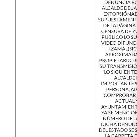
DENUNCIA P
ALCALDE DEL 
EXTORSIÓNADO
SUPUESTAMENTE
DE LA PÁGINA
CENSURA DE Y
PÚBLICO LO S
VIDEO DIFUND
IZAMAL(SIC)
APROXIMADA
PROPIETARIO D
SU TRANSMISI
LO SIGUIENTE:
ALCALDE 
IMPORTANTE SA
PERSONA, AL
COMPROBAR Q
ACTUAL Y
AYUNTAMIENTO
YA SE MENCION
NÚMERO DE LA
DICHA DENUNCI
DEL ESTADO SE 
LA CARPETA 