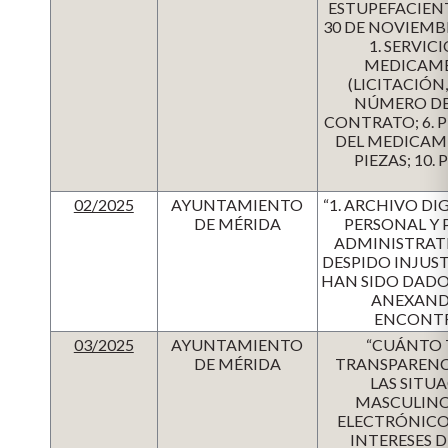
ESTUPEFACIENT
30 DE NOVIEMB
1. SERVI
MEDICAMEN
(LICITACIÓN
NÚMERO DEL
CONTRATO; 6. 
DEL MEDICAME
PIEZAS; 10
02/2025
AYUNTAMIENTO
“1. ARCHIVO DI
DE MÉRIDA
PERSONAL Y 
ADMINISTRATI
DESPIDO INJUS
HAN SIDO DADOS 
ANEXANDO
ENCONTR
03/2025
AYUNTAMIENTO
“CUÁNTO T
DE MÉRIDA
TRANSPARENC
LAS SITU
MASCULINO
ELECTRÓNICO 
INTERESES 