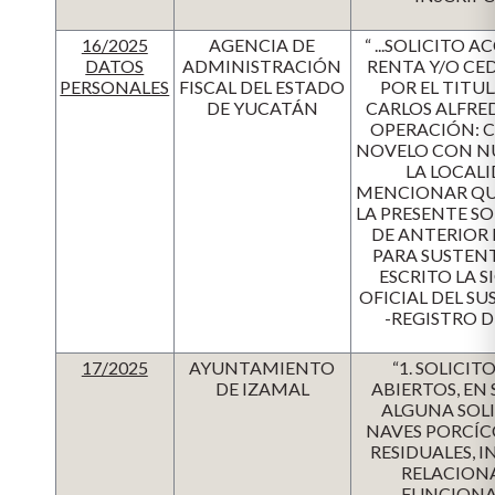
16/2025
AGENCIA DE
“ ...SOLICITO
DATOS
ADMINISTRACIÓN
RENTA Y/O CE
PERSONALES
FISCAL DEL ESTADO
POR EL TITU
DE YUCATÁN
CARLOS ALFRED
OPERACIÓN: 
NOVELO CON NÚ
LA LOCALI
MENCIONAR QUE
LA PRESENTE S
DE ANTERIOR 
PARA SUSTENT
ESCRITO LA 
OFICIAL DEL SU
-REGISTRO D
17/2025
AYUNTAMIENTO
“1. SOLICI
DE IZAMAL
ABIERTOS, EN 
ALGUNA SOL
NAVES PORCÍC
RESIDUALES, 
RELACION
FUNCIONAM