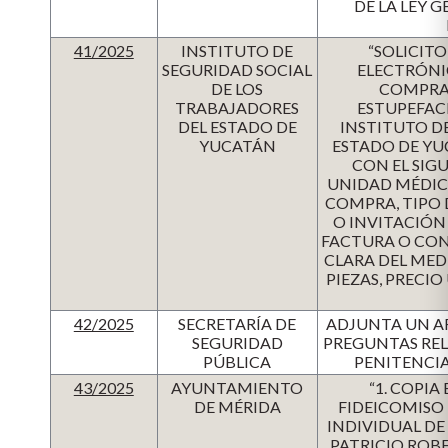
DE LA LEY 
41/2025
INSTITUTO DE
“SOLICIT
SEGURIDAD SOCIAL
ELECTRÓNIC
DE LOS
COMPRAS
TRABAJADORES
ESTUPEFACI
DEL ESTADO DE
INSTITUTO D
YUCATÁN
ESTADO DE YUC
CON EL SIG
UNIDAD MÉDIC
COMPRA, TIPO 
O INVITACIÓN
FACTURA O CON
CLARA DEL MED
PIEZAS, PRECI
42/2025
SECRETARÍA DE
ADJUNTA UN AR
SEGURIDAD
PREGUNTAS REL
PÚBLICA
PENITENCIA
43/2025
AYUNTAMIENTO
“1. COPI
DE MÉRIDA
FIDEICOMISO 
INDIVIDUAL DE 
PATRICIO ROBE