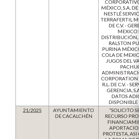
CORPORATIVOS
MÉXICO, S.A. DE 
NESTLÉ SERVICIO
TERRAFERTIL MÉX
DE C.V. - GE
MEXICO S.
DISTRIBUCIÓN, S
RALSTON PUR
PURINA MÉXICO
COLA DE MEXICO
JUGOS DEL VAL
PACHUCA
ADMINISTRACION
CORPORATION -
R.L. DE C.V. -
GERENCIA, S.
DATOS ADI
DISPONIBLE 
21/2025
AYUNTAMIENTO
“SOLICITO S
DE CACALCHÉN
RECURSO PROVI
FINANCIAMI
APORTACION
PROTESTA, AS