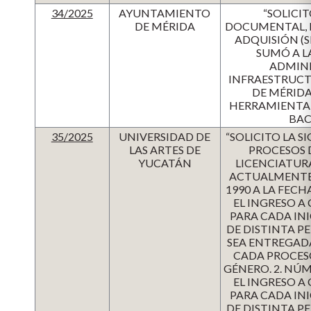
34/2025
AYUNTAMIENTO
“SOLICI
DE MÉRIDA
DOCUMENTAL, R
ADQUISIÓN (S
SUMÓ A L
ADMINI
INFRAESTRUCTU
DE MÉRIDA
HERRAMIENTA 
BAC
35/2025
UNIVERSIDAD DE
“SOLICITO LA 
LAS ARTES DE
PROCESOS 
YUCATÁN
LICENCIATUR
ACTUALMENTE 
1990 A LA FEC
EL INGRESO A
PARA CADA INI
DE DISTINTA P
SEA ENTREGADA
CADA PROCESO
GÉNERO. 2. NÚ
EL INGRESO A
PARA CADA INI
DE DISTINTA P