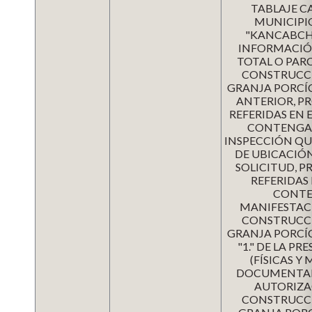
TABLAJE CA
MUNICIPI
"KANCABCHÉ
INFORMACIÓ
TOTAL O PAR
CONSTRUCCI
GRANJA PORCÍ
ANTERIOR, PR
REFERIDAS EN 
CONTENGAN
INSPECCIÓN QU
DE UBICACIÓN
SOLICITUD, P
REFERIDAS 
CONTE
MANIFESTACI
CONSTRUCCI
GRANJA PORCÍ
"1." DE LA P
(FÍSICAS Y 
DOCUMENTALE
AUTORIZAC
CONSTRUCCI