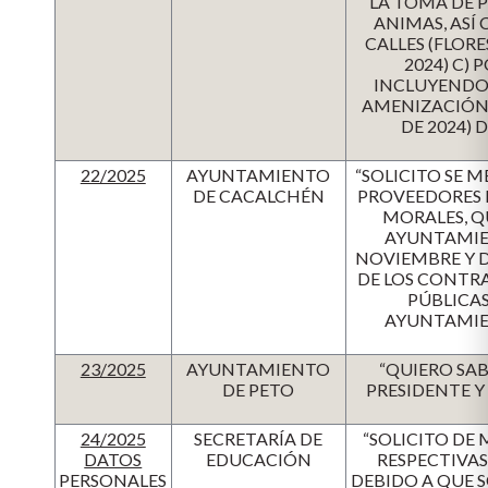
LA TOMA DE P
ANIMAS, ASÍ
CALLES (FLOR
2024) C)
INCLUYENDO 
AMENIZACIÓN 
DE 2024)
22/2025
AYUNTAMIENTO
“SOLICITO SE 
DE CACALCHÉN
PROVEEDORES DE
MORALES, QU
AYUNTAMIEN
NOVIEMBRE Y D
DE LOS CONTRA
PÚBLICAS
AYUNTAMIEN
23/2025
AYUNTAMIENTO
“QUIERO SAB
DE PETO
PRESIDENTE Y
24/2025
SECRETARÍA DE
“SOLICITO DE
DATOS
EDUCACIÓN
RESPECTIVAS
PERSONALES
DEBIDO A QUE 