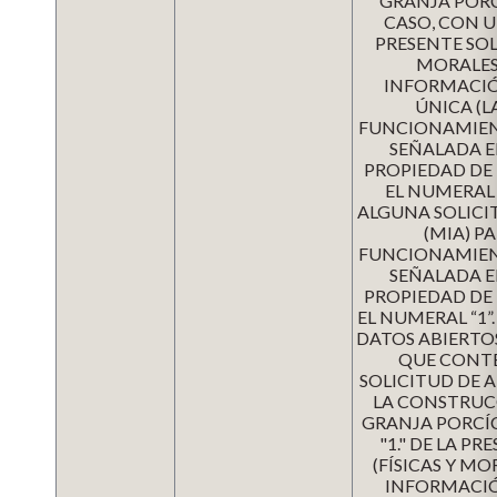
GRANJA PORC
CASO, CON U
PRESENTE SOL
MORALES)
INFORMACIÓ
ÚNICA (L
FUNCIONAMIEN
SEÑALADA EN
PROPIEDAD DE 
EL NUMERAL 
ALGUNA SOLICI
(MIA) P
FUNCIONAMIEN
SEÑALADA EN
PROPIEDAD DE 
EL NUMERAL “1”
DATOS ABIERTOS
QUE CONT
SOLICITUD DE 
LA CONSTRUC
GRANJA PORCÍ
"1." DE LA P
(FÍSICAS Y MO
INFORMACIÓ