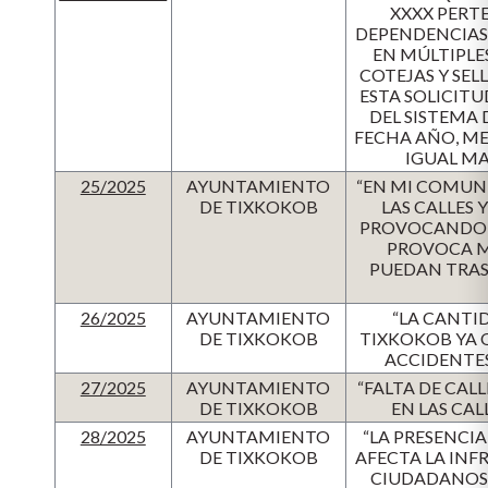
XXXX PERT
DEPENDENCIAS
EN MÚLTIPLES
COTEJAS Y SEL
ESTA SOLICITU
DEL SISTEMA 
FECHA AÑO, MES
IGUAL MAN
25/2025
AYUNTAMIENTO
“EN MI COMUN
DE TIXKOKOB
LAS CALLES
PROVOCANDO M
PROVOCA M
PUEDAN TRASL
26/2025
AYUNTAMIENTO
“LA CANTI
DE TIXKOKOB
TIXKOKOB YA 
ACCIDENTES
27/2025
AYUNTAMIENTO
“FALTA DE CAL
DE TIXKOKOB
EN LAS CAL
28/2025
AYUNTAMIENTO
“LA PRESENCIA
DE TIXKOKOB
AFECTA LA INF
CIUDADANOS 