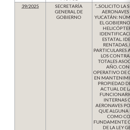
39/2025
SECRETARÍA
“...SOLICITO 
GENERAL DE
AERONAVES 
GOBIERNO
YUCATÁN: NÚM
EL GOBIERNO
HELICÓPTER
IDENTIFICAC
ESTATAL. I
RENTADAS, 
PARTICULARES 
LOS CONTRA
TOTALES ASO
AÑO. CON
OPERATIVO DE C
EN MANTENIMIE
PROPIEDAD DE
ACTUAL DE L
FUNCIONARIOS
INTERNAS O
AERONAVES POR
QUE ALGUNA 
COMO CON
FUNDAMENTE C
DE LA LEY 