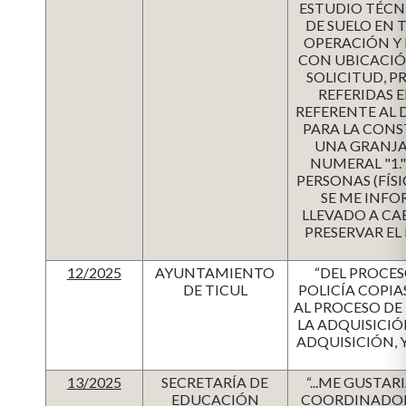
ESTUDIO TÉCNI
DE SUELO EN 
OPERACIÓN Y
CON UBICACIÓN
SOLICITUD, P
REFERIDAS E
REFERENTE AL
PARA LA CON
UNA GRANJA
NUMERAL "1."
PERSONAS (FÍSI
SE ME INFO
LLEVADO A CAB
PRESERVAR EL
12/2025
AYUNTAMIENTO
“DEL PROCES
DE TICUL
POLICÍA COPIA
AL PROCESO DE 
LA ADQUISICIÓ
ADQUISICIÓN, 
13/2025
SECRETARÍA DE
“...ME GUSTAR
EDUCACIÓN
COORDINADOR 