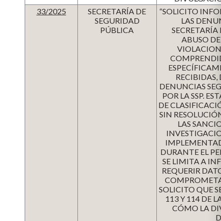
33/2025
SECRETARÍA DE
“SOLICITO INF
SEGURIDAD
LAS DENU
PÚBLICA
SECRETARÍA 
ABUSO DE
VIOLACION
COMPRENDIDO
ESPECÍFICAM
RECIBIDAS,
DENUNCIAS SEG
POR LA SSP. E
DE CLASIFICACI
SIN RESOLUCIÓN
LAS SANCI
INVESTIGACIO
IMPLEMENTAD
DURANTE EL PE
SE LIMITA A I
REQUERIR DAT
COMPROMETA L
SOLICITO QUE 
113 Y 114 DE
CÓMO LA DI
D