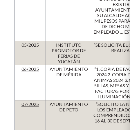
EXISTI
AYUNTAMIENTO 
SU ALCALDE A
MIL PESOS PAR
DE DICHO M
EMPLEADO … ES
05/2025
INSTITUTO
“SE SOLICITA 
PROMOTOR DE
REALIZA
FERIAS DE
YUCATÁN
06/2025
AYUNTAMIENTO
“1. COPIA DE F
DE MÉRIDA
2024 2. COPIA
ÁNIMAS 2024 3
SILLAS, MESAS Y
FACTURAS POR
ILUMINACIÓN 
07/2025
AYUNTAMIENTO
“SOLICITO LA
DE PETO
LOS EMPLEAD
COMPRENDIDOS: 
16 AL 30 DE SE