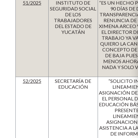
51/2025
INSTITUTO DE
“ES UN HECHO P
SEGURIDAD SOCIAL
90 DÍAS DE
DE LOS
TRANSPARENCIA,
TRABAJADORES
RENUNCIA DE 
DEL ESTADO DE
XIMENA ARCEO V
YUCATÁN
EL DIRECTOR D
TRABAJO YA VA
QUIERO LA CANT
CONCEPTO DE H
DE BAJA PUE
MENOS AHORA 
NADA Y SOLO 
52/2025
SECRETARÍA DE
“SOLICITO 
EDUCACIÓN
LINEAMIE
ASIGNACIÓN DE 
EL PERSONAL D
EDUCACIÓN BÁSI
PRESENTE
LINEAMIEN
ASIGNACIONE
ASISTENCIA A 
DE INFORM