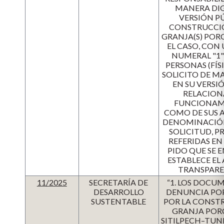
MANERA DIG
VERSIÓN PÚ
CONSTRUCCIÓ
GRANJA(S) PORC
EL CASO, CON
NUMERAL "1" 
PERSONAS (FÍSI
SOLICITO DE M
EN SU VERSI
RELACION
FUNCIONAMIE
COMO DE SUS A
DENOMINACIÓN 
SOLICITUD, P
REFERIDAS EN
PIDO QUE SE 
ESTABLECE EL 
TRANSPAREN
11/2025
SECRETARÍA DE
“1. LOS DOC
DESARROLLO
DENUNCIA PO
SUSTENTABLE
POR LA CONST
GRANJA PORC
SITILPECH–TUN