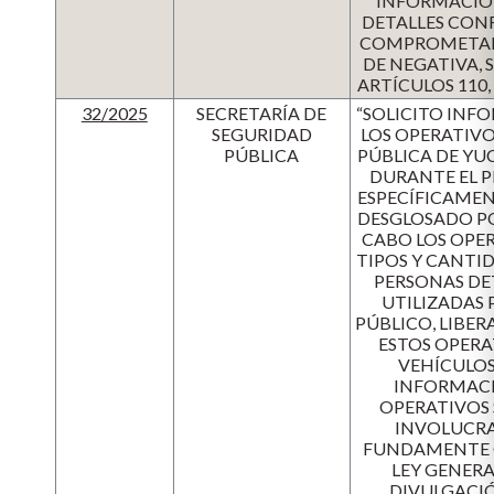
INFORMACIÓN
DETALLES CONF
COMPROMETAN 
DE NEGATIVA,
ARTÍCULOS 110,
32/2025
SECRETARÍA DE
“SOLICITO INF
SEGURIDAD
LOS OPERATIVO
PÚBLICA
PÚBLICA DE YU
DURANTE EL P
ESPECÍFICAMEN
DESGLOSADO PO
CABO LOS OPER
TIPOS Y CANTI
PERSONAS DET
UTILIZADAS 
PÚBLICO, LIBER
ESTOS OPERA
VEHÍCULOS
INFORMACI
OPERATIVOS 
INVOLUCRAD
FUNDAMENTE CO
LEY GENER
DIVULGACIÓ