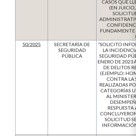
CASOS QUE LL
(EN JUICIO
SOLICITU
ADMINISTRATI
CONFIDENCI
FUNDAMENTE CO
50/2025
SECRETARÍA DE
“SOLICITO INF
SEGURIDAD
LA INCIDENCI
PÚBLICA
SEGURIDAD PÚB
ENERO DE 2023 
DE DELITOS 
(EJEMPLO: HOM
CONTRA LA 
REALIZADAS PO
CATEGORÍAS U
AL MINISTER
DESEMPEÑ
RESPUESTA 
CONCLUYERON 
SOLICITUD S
INFORMACIÓN