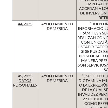
EMPLEADOS 
ACCEDAN A LOS
DE INVERSIÓN
RETI
44/2025
AYUNTAMIENTO
“BUEN DÍ
DE MÉRIDA
INFORMACIÓN S
TRÁMITES Y SE
REALIZAN CON 
CON UN CATÁ
LISTADO CATEG
SI SE PUEDE R
PRESENCIAL, O B
MANERA PRES
SON SERVICIOS?
S
45/2025
AYUNTAMIENTO
“ ...SOLICIT
DATOS
DE MÉRIDA
DICTAMINA MI 
PERSONALES
O LA EXPRESI
DE LA CUAL 
INVALIDEZ PER
27 DE JULIO 
COMO REFER
IDENTIFICAC