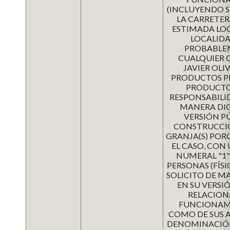
(INCLUYENDO SU
LA CARRETER
ESTIMADA LOC
LOCALIDA
PROBABLEM
CUALQUIER 
JAVIER OLI
PRODUCTOS PEC
PRODUCTO
RESPONSABILID
MANERA DIG
VERSIÓN PÚ
CONSTRUCCIÓ
GRANJA(S) PORC
EL CASO, CON
NUMERAL "1" 
PERSONAS (FÍSIC
SOLICITO DE M
EN SU VERSI
RELACION
FUNCIONAMIE
COMO DE SUS A
DENOMINACIÓN 