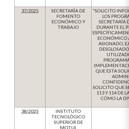
37/2025
SECRETARÍA DE
“SOLICITO INF
FOMENTO
LOS PROGR
ECONÓMICO Y
SECRETARÍA 
TRABAJO
DURANTE EL P
ESPECÍFICAMEN
ECONÓMICO A
ASIGNADO, E
DESGLOSADO 
UTILIZAD
PROGRAMA.
IMPLEMENTACI
QUE ESTA SOLI
ADMIN
CONFIDENCI
SOLICITO QUE 
113 Y 114 DE
CÓMO LA DI
38/2025
INSTITUTO
TECNOLÓGICO
SUPERIOR DE
MOTUL