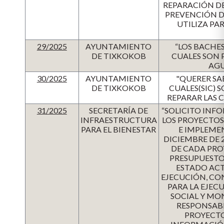
REPARACIÓN DE
PREVENCIÓN DE
UTILIZA PA
29/2025
AYUNTAMIENTO
“LOS BACHE
DE TIXKOKOB
CUALES SON 
AGU
30/2025
AYUNTAMIENTO
"QUERER SA
DE TIXKOKOB
CUALES(SIC) 
REPARAR LAS C
31/2025
SECRETARÍA DE
“SOLICITO INF
INFRAESTRUCTURA
LOS PROYECTO
PARA EL BIENESTAR
E IMPLEME
DICIEMBRE DE 
DE CADA PRO
PRESUPUESTO
ESTADO ACT
EJECUCIÓN, CO
PARA LA EJEC
SOCIAL Y MO
RESPONSABL
PROYECTOS