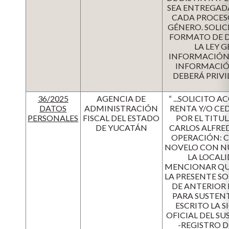
SEA ENTREGADA
CADA PROCESO
GÉNERO. SOLI
FORMATO DE D
LA LEY 
INFORMACIÓN P
INFORMACIÓN
DEBERÁ PRIVI
36/2025
AGENCIA DE
“ ...SOLICITO
DATOS
ADMINISTRACIÓN
RENTA Y/O CE
PERSONALES
FISCAL DEL ESTADO
POR EL TITU
DE YUCATÁN
CARLOS ALFRED
OPERACIÓN: 
NOVELO CON NÚ
LA LOCALI
MENCIONAR QUE
LA PRESENTE S
DE ANTERIOR 
PARA SUSTENT
ESCRITO LA 
OFICIAL DEL SU
-REGISTRO D