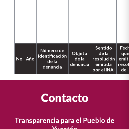
Sentido
Fec
Número de
Objeto
de la
que
identificación
No
Año
de la
resolución
emit
de la
denuncia
emitida
reso
denuncia
por el INAI
del
Contacto
Transparencia para el Pueblo de
Yucatán