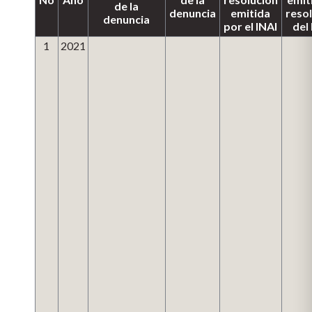
de la
denuncia
emitida
reso
denuncia
por el INAI
del
1
2021